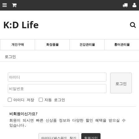
K:D Life
회원가입
로그인
마이페이지
주문조회
장바구니
개인구매
화장품몰
건강관리몰
흉터관리몰
흉터관리몰
로그인
화장품몰
건강관리몰
개인구매
로그인
아이디 저장
자동 로그인
비회원이신가요?
회원이 되시면 빠른 신상품 정보와 다양한 할인 혜택을 받으실 수
있습니다.
아이디/패스워드 찾기
회원가입