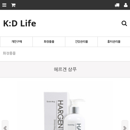
K:D Life
회원가입
로그인
마이페이지
주문조회
장바구니
개인구매
화장품몰
건강관리몰
흉터관리몰
흉터관리몰
화장품몰
화장품몰
건강관리몰
헤르겐 샴푸
개인구매