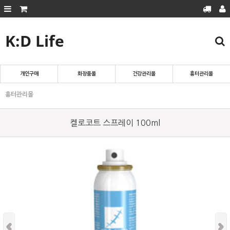
K:D Life
회원가입
로그인
마이페이지
주문조회
장바구니
개인구매
화장품몰
건강관리몰
흉터관리몰
흉터관리몰
흉터관리몰
화장품몰
건강관리몰
켈로코트 스프레이 100ml
개인구매