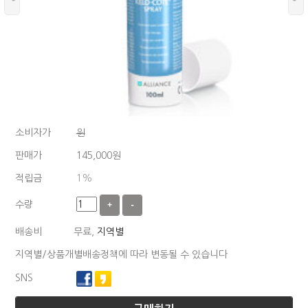
소비자가
원
판매가
145,000
원
적립금
1%
수량
+
-
배송비
무료,
지역별
지역별/상품개별배송정책에 따라 변동될 수 있습니다
SNS